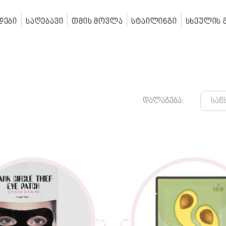
დები
საღებავი
თმის მოვლა
სტაილინგი
სხეულის
დალაგება: